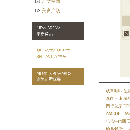
B1
艺文空间
B2
美食广场
成真咖啡 创意
李向月連 精
四行仓库 FOU
AMEDEI 
总裁牛肉面 
德逸健康生活