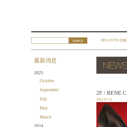
BELLAVITA 宝
最新消息
2025
October
September
2F / RENE
July
2012-07-12
May
March
2024