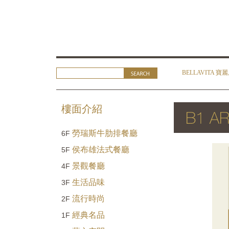
BELLAVITA 寶
樓面介紹
勞瑞斯牛肋排餐廳
6F
侯布雄法式餐廳
5F
景觀餐廳
4F
生活品味
3F
流行時尚
2F
經典名品
1F