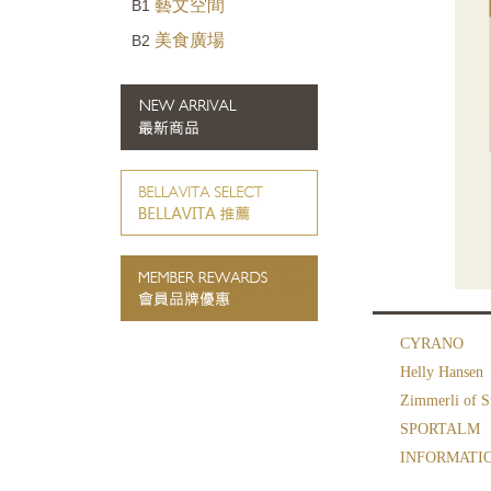
藝文空間
B1
美食廣場
B2
CYRANO
Helly Hansen
Zimmerli of S
SPORTALM
INFORMAT