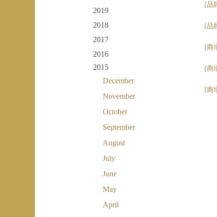
[品
2019
2018
[品
2017
[商
2016
2015
[商
December
[商
November
October
September
August
July
June
May
April