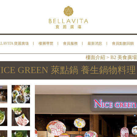
LLAVITA 寶麗廣塲
樓層導覽
會員服務
最新消息
會員點數回饋
樓面介紹 > B2 美食廣場
ICE GREEN 萊點鍋 養生鍋物料理