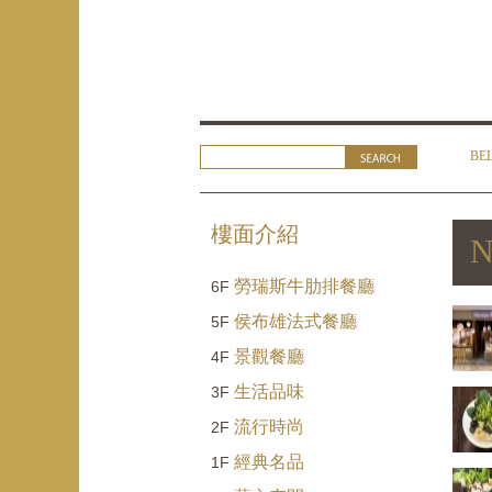
BE
樓面介紹
N
勞瑞斯牛肋排餐廳
6F
侯布雄法式餐廳
5F
景觀餐廳
4F
生活品味
3F
流行時尚
2F
經典名品
1F