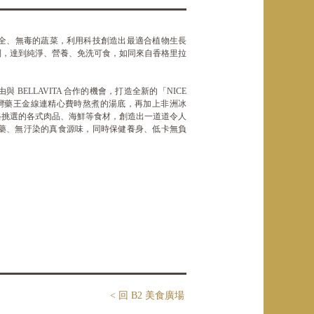
、安全、無毒的蔬菜，利用科技創造出最適合植物生長
制，達到純淨、營養、免洗可食，如同來自香格里拉
ELLAVITA 合作的機會，打造全新的「NICE
台灣藥王金線連精心費時熬煮的湯底，再加上非洲冰
格挑選的各式肉品、海鮮等食材，創造出一道道令人
藥、無汙染的真食源味，同時保健養身、低卡無負
< 回 B2 美食廣場