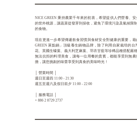
NICE GREEN 秉持農業千年來的初衷，希望提供人們營養
的世外桃源，讓蔬菜從發芽到採收，避免了環境污染及氣候限
的食物。
現在更進一步希望傳遞飲食習慣與食材安全對健康的重要，藉由與 B
GREEN 萊點鍋」頂級養生鍋物品牌，除了利用自家栽培的
花、英國生蠔葉、義大利芝麻葉、羽衣甘藍等珍稀品種搭配嚴
無法抗拒的料理美食，讓每一位用餐的貴賓，都能享受到無農
擔，讓您挑剔的味蕾享受到真食的美味時光！
│ 營業時間 │
週日至週四 11:00 - 21:30
週五至週六及假日前夕 11:00 - 22:00
│ 服務電話 │
+ 886 2 8729 2737