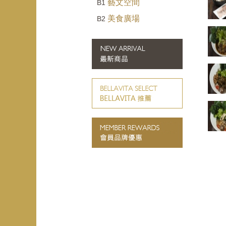
藝文空間
B1
美食廣場
B2