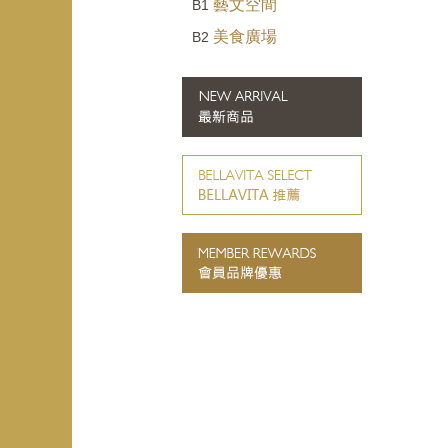
藝文空間
B1
美食廣場
B2