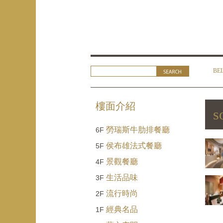
BE
樓面介紹
so
勞瑞斯牛肋排餐廳
6F
侯布雄法式餐廳
5F
景觀餐廳
4F
生活品味
3F
流行時尚
2F
經典名品
1F