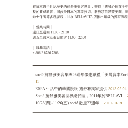
在日本逾半世紀歷史的施舒雅美容世界，秉持「將誠心捧在手
整的養成教育，同步於日本的專業技術。服務項目涵蓋美顏、
紳士保養等多種課程，並在 BELLAVITA 店推出頂級的獨
│ 營業時間 │
週日至週四 11:00 - 21:30
週五至週六及假日前夕 11:00 - 22:00
│ 服務電話 │
+ 886 2 8786 7388
socié 施舒雅美容集團26週年優惠獻禮「美麗資本Enri.
11
ESPA 生活中的華麗慢板 施舒雅獨家提供
2012-02-04
Socié 施舒雅美容世界總代理，2011年於BELLAVI...
10/28(四)-11/26(五) socié 歡慶23週年...
2010-10-19