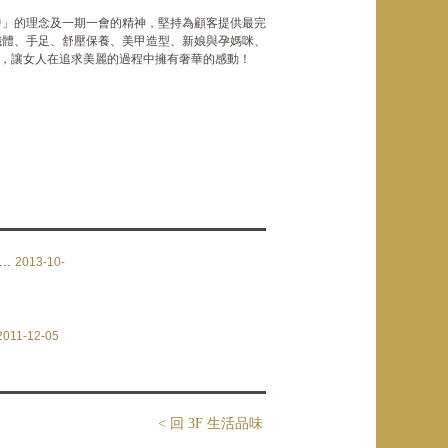
中」的理念及一期一會的精神，堅持為顧客提供最完
纖體、手足、舒壓保養、美甲造型、新娘與孕媽咪、
家課程，讓女人在追求美麗的過程中擁有奢華的感動！
..
2013-10-
2011-12-05
< 回 3F 生活品味