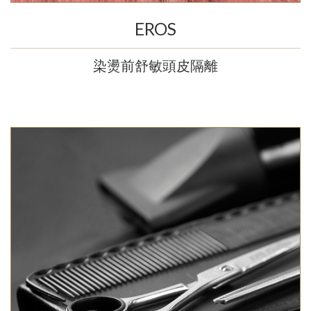
EROS
染燙前舒敏頭皮隔離