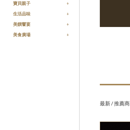
寶貝親子
生活品味
美饌饗宴
美食廣場
最新 / 推薦