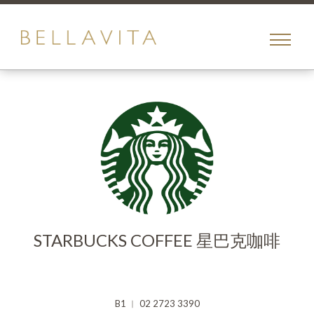
toggle
menu
STARBUCKS COFFEE 星巴克咖啡
B1 ︱ 02 2723 3390