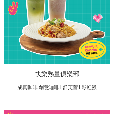
快樂熱量俱樂部
成真咖啡 創意咖啡 l 舒芙蕾 l 彩虹飯