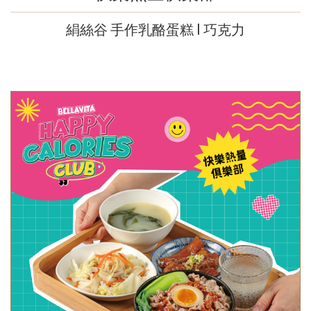
絹絲谷 手作乳酪蛋糕 l 巧克力