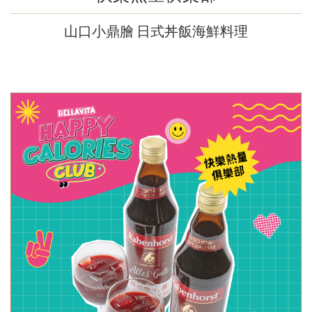
山口小鼎膾 日式丼飯海鮮料理