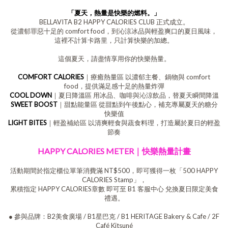
「夏天，熱量是快樂的燃料。」
BELLAVITA B2 HAPPY CALORIES CLUB 正式成立。
從濃郁罪惡十足的 comfort food，到沁涼冰品與輕盈爽口的夏日風味，
這裡不計算卡路里，只計算快樂的加總。
這個夏天，請盡情享用你的快樂熱量。
COMFORT CALORIES
｜療癒熱量區 以濃郁主餐、鍋物與 comfort
food，提供滿足感十足的熱量炸彈
COOL DOWN
｜夏日降溫區 用冰品、咖啡與沁涼飲品，替夏天瞬間降溫
SWEET BOOST
｜甜點能量區 從甜點到午後點心，補充專屬夏天的糖分
快樂值
LIGHT BITES
｜輕盈補給區 以清爽輕食與蔬食料理，打造屬於夏日的輕盈
節奏
HAPPY CALORIES METER｜快樂熱量計畫
活動期間於指定櫃位單筆消費滿 NT$500，即可獲得一枚「500 HAPPY
CALORIES Stamp」，
累積指定 HAPPY CALORIES章數 即可至 B1 客服中心 兌換夏日限定美食
禮遇。
● 參與品牌：B2美食廣場 / B1星巴克 / B1 HERITAGE Bakery & Cafe / 2F
Café Kitsuné