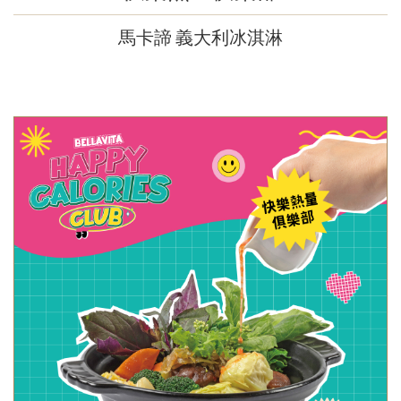
馬卡諦 義大利冰淇淋