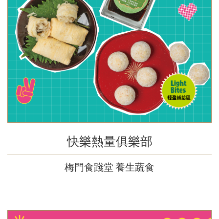
快樂熱量俱樂部
梅門食踐堂 養生蔬食