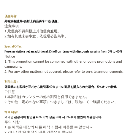
優惠內容:
外籍旅客購買6折以上商品再享95折優惠。
注意事項
1.此優惠不得與櫃上其他優惠並用。
2.如有其他未盡事宜，依現場公告為準。
Special Offer:
Foreign visitors get an additional 5% off on items with discounts ranging from 0% to 40%
Notice
1. This promotion cannot be combined with other ongoing promotions and
campaigns.
2. For any other matters not covered, please refer to on-site announcements.
割引内容：
外国籍のお客様が正札から割引率40％までの商品を購入された場合、5％オフの特典
ご注意
1.本割引はカウンターの他の割引と併用できません。
2.その他、定めのない事項につきましては、現地にてご確認ください。
혜택 내용:
외국인 관광객이 할인율 40% 이하 상품 구매 시 5% 추가 할인이 적용됩니다.
주의 사항
1.본 혜택은 매장의 다른 혜택과 함께 이용할 수 없습니다.
2.기타 사항은 현장 안내를 기준으로 합니다.